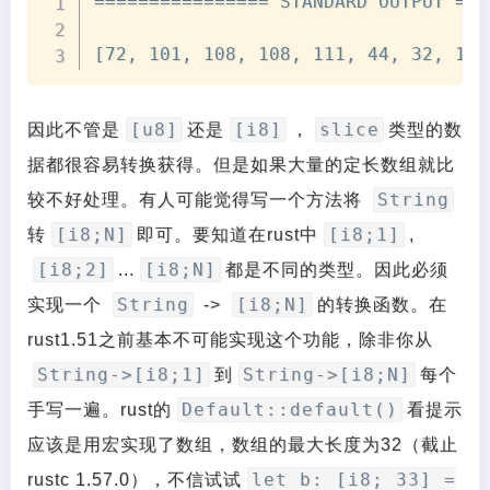
================ STANDARD OUTPUT ===
[72, 101, 108, 108, 111, 44, 32, 119
[u8]
[i8]
slice
因此不管是
还是
，
类型的数
据都很容易转换获得。但是如果大量的定长数组就比
String
较不好处理。有人可能觉得写一个方法将
[i8;N]
[i8;1]
转
即可。要知道在rust中
,
[i8;2]
[i8;N]
...
都是不同的类型。因此必须
String
[i8;N]
实现一个
->
的转换函数。在
rust1.51之前基本不可能实现这个功能，除非你从
String->[i8;1]
String->[i8;N]
到
每个
Default::default()
手写一遍。rust的
看提示
应该是用宏实现了数组，数组的最大长度为32（截止
let b: [i8; 33] =
rustc 1.57.0），不信试试