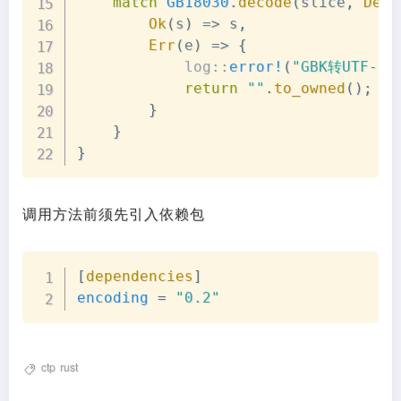
match
GB18030
.
decode
(
slice
,
Deco
Ok
(
s
)
=>
 s
,
Err
(
e
)
=>
{
log
::
error!
(
"GBK转UTF-8
return
""
.
to_owned
(
)
;
}
}
}
调用方法前须先引入依赖包
Copy
[
dependencies
]
encoding
=
"0.2"
ctp
rust