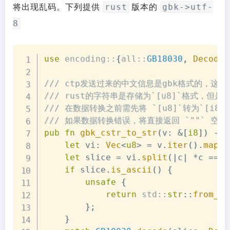
rust
gbk->utf-
将出现乱码。下列提供
版本的
8
Copy
use
encoding
::
{
all
::
GB18030
,
Decoder
/// ctp发送过来的中文信息是gbk格式的，这里
/// rust的字符串是存储为`[u8]`格式，但是
/// 在数据转换之前需先将 `[u8]`转为`[i8]`
/// 如果数据转换错误，将直接返回 `""` 空字符
pub
fn
gbk_cstr_to_str
(
v
:
&
[
i8
]
)
->
let
 vi
:
Vec
<
u8
>
=
 v
.
iter
(
)
.
map
(
|
let
 slice 
=
 vi
.
split
(
|
c
|
*
c 
==
0
if
 slice
.
is_ascii
(
)
{
unsafe
{
return
std
::
str
::
from_ut
}
;
}