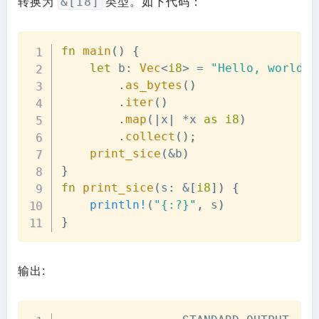
&[i8]
转换为
类型。如下代码：
Copy
fn
main
(
)
{
let
 b
:
Vec
<
i8
>
=
"Hello, world!"
.
as_bytes
(
)
.
iter
(
)
.
map
(
|
x
|
*
x 
as
i8
)
.
collect
(
)
;
print_sice
(
&
b
)
}
fn
print_sice
(
s
:
&
[
i8
]
)
{
println!
(
"{:?}"
,
 s
)
}
输出:
Copy