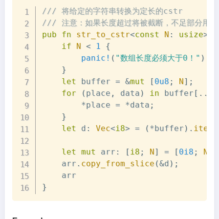
Copy
/// 将给定的字符串转换为定长的cstr
/// 注意：如果长度超过将被截断，不足部分用`
pub
fn
str_to_cstr
<
const
N
:
usize
>
(
t
if
N
<
1
{
panic!
(
"数组长度必须大于0！"
)
}
let
 buffer 
=
&
mut
[
0u8
;
N
]
;
for
(
place
,
 data
)
in
 buffer
[
..
N
*
place 
=
*
data
;
}
let
 d
:
Vec
<
i8
>
=
(
*
buffer
)
.
iter
(
let
mut
 arr
:
[
i8
;
N
]
=
[
0i8
;
N
]
;
    arr
.
copy_from_slice
(
&
d
)
;
}