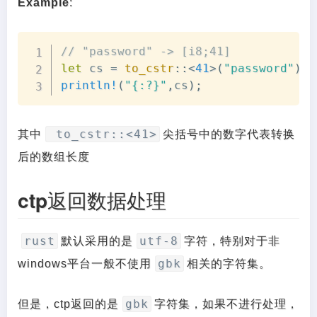
Example
:
Copy
// "password" -> [i8;41]
let
 cs 
=
to_cstr
::
<
41
>
(
"password"
)
;
println!
(
"{:?}"
,
cs
)
;
to_cstr::<41>
其中
尖括号中的数字代表转换
后的数组长度
ctp返回数据处理
rust
utf-8
默认采用的是
字符，特别对于非
gbk
windows平台一般不使用
相关的字符集。
gbk
但是，ctp返回的是
字符集，如果不进行处理，